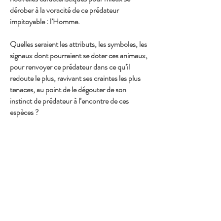
dérober à la voracité de ce prédateur
impitoyable : l’Homme.
Quelles seraient les attributs, les symboles, les
signaux dont pourraient se doter ces animaux,
pour renvoyer ce prédateur dans ce qu’il
redoute le plus, ravivant ses craintes les plus
tenaces, au point de le dégouter de son
instinct de prédateur à l’encontre de ces
espèces ?
Je joue alors sur les peurs qui nous hantent et
en redessinant les contours des ailes des
papillons comme s’ils avaient mutés. Je crée
une nouvelle variété imaginaire qui nous est
insoutenable au regard.
Ces espèces hybrides s’adaptent à nos
angoisses pour se rendre invisible, nous en